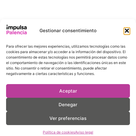
Gestionar consentimiento
INFORMACIÓN
ENLACES DE
DE
INTERÉS
Para ofrecer las mejores experiencias, utilizamos tecnologías como las
CONTACTO
Ayuntamiento de
cookies para almacenar y/o acceder a la información del dispositivo. El
Pl. de la
Palencia
consentimiento de estas tecnologías nos permitirá procesar datos como
Inmaculada, 8,
el comportamiento de navegación o las identificaciones únicas en este
Agencia de
sitio. No consentir o retirar el consentimiento, puede afectar
34001 Palencia
Desarrollo Local
negativamente a ciertas características y funciones.
comercio@aytopalencia.es
Gastro Palencia
979 70 64 30
Cuenta
Aceptar
Consumo
Denegar
Movisop
Ver preferencias
Aviso legal
Política de cookies
Política de cookies
Aviso legal