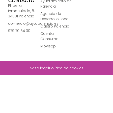
CONTACTO
Ayuntamiento de
Pl. de la
Palencia
Inmaculada, 8,
Agencia de
34001 Palencia
Desarrollo Local
comercio@aytopalencia.es
Gastro Palencia
979 70 64 30
Cuenta
Consumo
Movisop
Aviso legal
Política de cookies