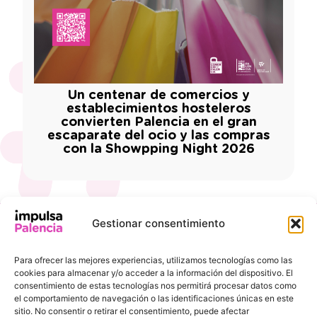
Un centenar de comercios y
establecimientos hosteleros
convierten Palencia en el gran
escaparate del ocio y las compras
con la Showpping Night 2026
Gestionar consentimiento
INFORMACIÓN
ENLACES DE
DE
INTERÉS
Para ofrecer las mejores experiencias, utilizamos tecnologías como las
CONTACTO
Ayuntamiento de
cookies para almacenar y/o acceder a la información del dispositivo. El
Pl. de la
Palencia
consentimiento de estas tecnologías nos permitirá procesar datos como
Inmaculada, 8,
el comportamiento de navegación o las identificaciones únicas en este
Agencia de
sitio. No consentir o retirar el consentimiento, puede afectar
34001 Palencia