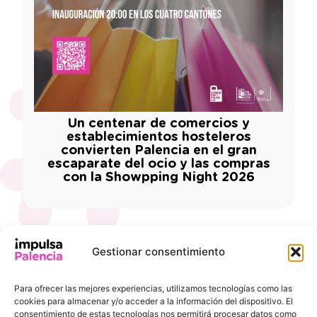
Un centenar de comercios y
establecimientos hosteleros
convierten Palencia en el gran
escaparate del ocio y las compras
con la Showpping Night 2026
Gestionar consentimiento
INFORMACIÓN
ENLACES DE
DE
INTERÉS
Para ofrecer las mejores experiencias, utilizamos tecnologías como las
CONTACTO
Ayuntamiento de
cookies para almacenar y/o acceder a la información del dispositivo. El
Pl. de la
Palencia
consentimiento de estas tecnologías nos permitirá procesar datos como