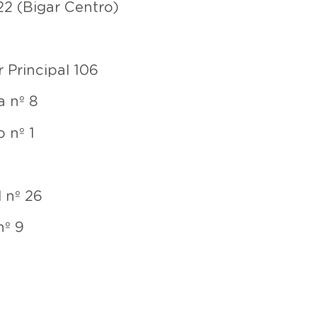
22 (Bigar Centro)
 Principal 106
a nº 8
 nº 1
l nº 26
nº 9