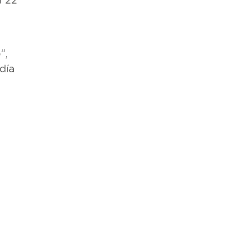
 22
”,
día