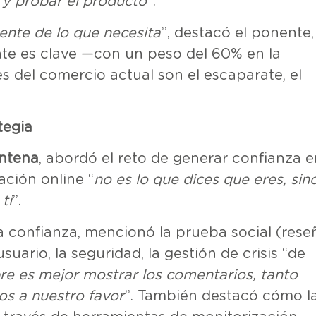
y probar el producto
”.
ente de lo que necesita
”, destacó el ponente,
ente es clave —con un peso del 60% en la
res del comercio actual son el escaparate, el
tegia
ntena
, abordó el reto de generar confianza e
ación online “
no es lo que dices que eres, sino
ti
”.
a confianza, mencionó la prueba social (rese
uario, la seguridad, la gestión de crisis “de
re es mejor mostrar los comentarios, tanto
los a nuestro favor
”. También destacó cómo l