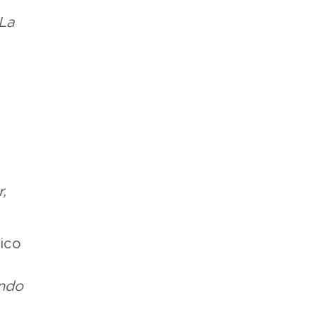
La
a
,
ico
endo