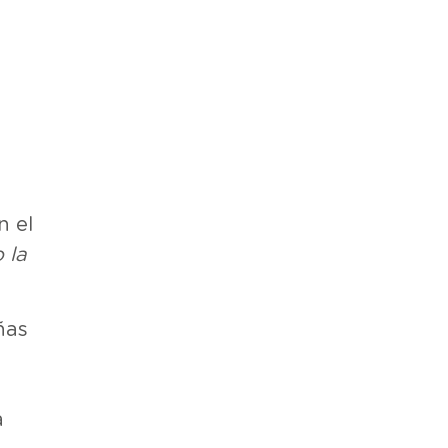
n el
 la
ñas
a