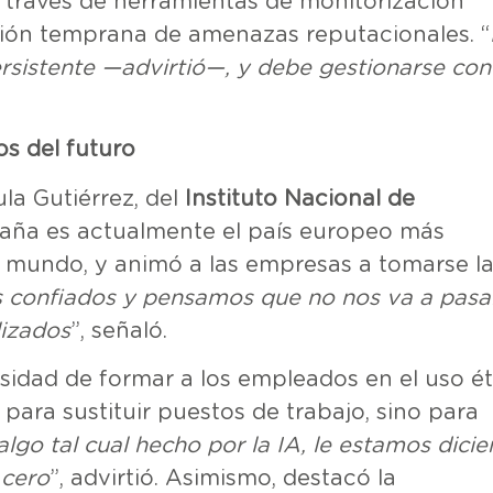
, a través de herramientas de monitorización
cción temprana de amenazas reputacionales. “
ersistente —advirtió—, y debe gestionarse con
dos del futuro
la Gutiérrez, del
Instituto Nacional de
paña es actualmente el país europeo más
el mundo, y animó a las empresas a tomarse l
confiados y pensamos que no nos va a pasar
lizados
”, señaló.
sidad de formar a los empleados en el uso ét
o para sustituir puestos de trabajo, sino para
lgo tal cual hecho por la IA, le estamos dici
 cero
”, advirtió. Asimismo, destacó la