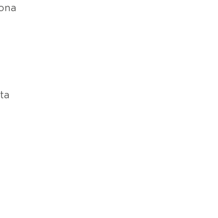
iona
ta
e