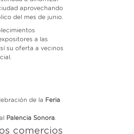
 ciudad aprovechando
lico del mes de junio.
blecimientos
xpositores a las
í su oferta a vecinos
ial.
elebración de la
Feria
val
Palencia Sonora
.
 los comercios