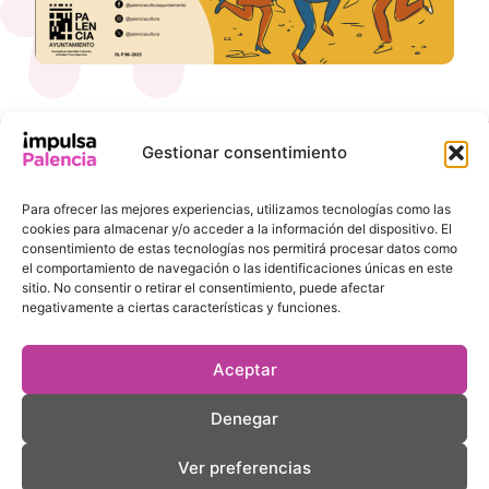
Gestionar consentimiento
INFORMACIÓN
ENLACES DE
DE
INTERÉS
Para ofrecer las mejores experiencias, utilizamos tecnologías como las
CONTACTO
Ayuntamiento de
cookies para almacenar y/o acceder a la información del dispositivo. El
Pl. de la
Palencia
consentimiento de estas tecnologías nos permitirá procesar datos como
Inmaculada, 8,
el comportamiento de navegación o las identificaciones únicas en este
Agencia de
sitio. No consentir o retirar el consentimiento, puede afectar
34001 Palencia
Desarrollo Local
negativamente a ciertas características y funciones.
comercio@aytopalencia.es
Gastro Palencia
979 70 64 30
Cuenta
Aceptar
Consumo
Denegar
Movisop
Ver preferencias