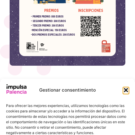
Gestionar consentimiento
INFORMACIÓN
ENLACES DE
DE
INTERÉS
Para ofrecer las mejores experiencias, utilizamos tecnologías como las
CONTACTO
Ayuntamiento de
cookies para almacenar y/o acceder a la información del dispositivo. El
Pl. de la
Palencia
consentimiento de estas tecnologías nos permitirá procesar datos como
Inmaculada, 8,
el comportamiento de navegación o las identificaciones únicas en este
Agencia de
sitio. No consentir o retirar el consentimiento, puede afectar
34001 Palencia
Desarrollo Local
negativamente a ciertas características y funciones.