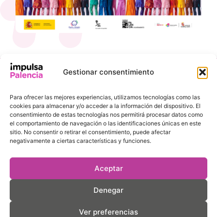
Gestionar consentimiento
INFORMACIÓN
ENLACES DE
DE
INTERÉS
Para ofrecer las mejores experiencias, utilizamos tecnologías como las
CONTACTO
Ayuntamiento de
cookies para almacenar y/o acceder a la información del dispositivo. El
Pl. de la
Palencia
consentimiento de estas tecnologías nos permitirá procesar datos como
Inmaculada, 8,
el comportamiento de navegación o las identificaciones únicas en este
Agencia de
sitio. No consentir o retirar el consentimiento, puede afectar
34001 Palencia
Desarrollo Local
negativamente a ciertas características y funciones.
comercio@aytopalencia.es
Gastro Palencia
979 70 64 30
Cuenta
Aceptar
Consumo
Denegar
Movisop
Ver preferencias