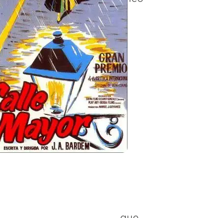
osé
 que