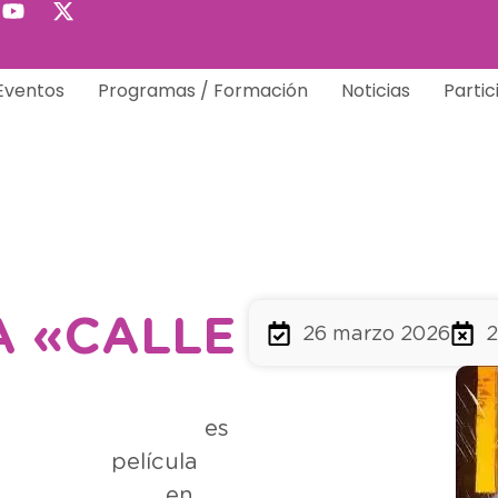
Eventos
Programas / Formación
Noticias
Partic
A «CALLE
26 marzo 2026
2
s
ícula hi
sa en b