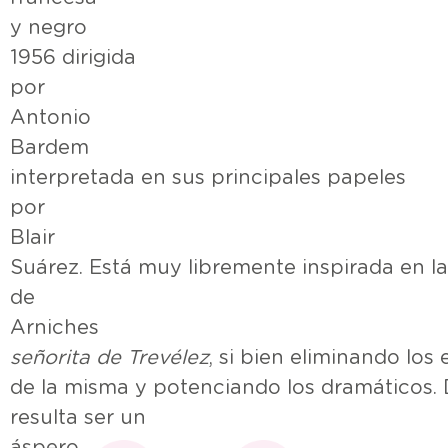
y negro
1956 dirigida
por Ju
Antonio
Barde
interpretada en sus principales papeles
por Be
Blai
Suárez. Está muy libremente inspirada en la
de Car
Arnic
señorita de Trevélez
, si bien eliminando lo
de la misma y potenciando los dramáticos. 
resulta ser un
ásper