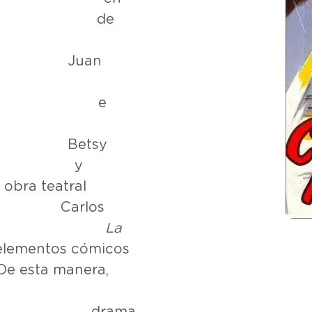
 de
an
m e
tsy
r y J
 obra teatral
los
hes
La
s elementos cómicos
De esta manera,
o drama